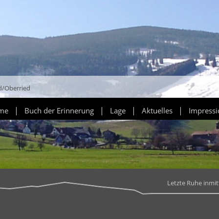
d/Oberried
|
|
|
|
ume
Buch der Erinnerung
Lage
Aktuelles
Impress
Letzte Ruhe inmi