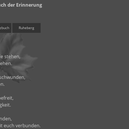
ch der Erinnerung
zbuch
Ruheberg
e stehen,
gehen.
ntschwunden,
en.
efreit,
gkeit.
nden,
mit euch verbunden.