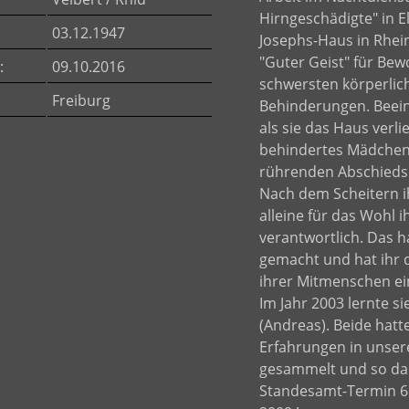
Hirngeschädigte" in El
03.12.1947
Josephs-Haus in Rhei
"Guter Geist" für Be
:
09.10.2016
schwersten körperlic
Freiburg
Behinderungen. Beein
als sie das Haus verlie
behindertes Mädchen 
rührenden Abschiedsb
Nach dem Scheitern ih
alleine für das Wohl 
verantwortlich. Das ha
gemacht und hat ihr d
ihrer Mitmenschen ei
Im Jahr 2003 lernte s
(Andreas). Beide hatte
Erfahrungen in unse
gesammelt und so dau
Standesamt-Termin 6 