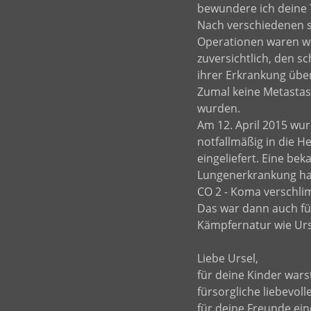
bewundere ich deine T
Nach verschiedenen 
Operationen waren wi
zuversichtlich, den s
ihrer Erkrankung übe
Zumal keine Metastase
wurden.
Am 12. April 2015 wur
notfallmäßig in die He
eingeliefert. Eine bek
Lungenerkrankung hat
CO 2 - Koma verschli
Das war dann auch fü
Kämpfernatur wie Urse
Liebe Ursel,
für deine Kinder wars
fürsorgliche liebevoll
für deine Freunde ein