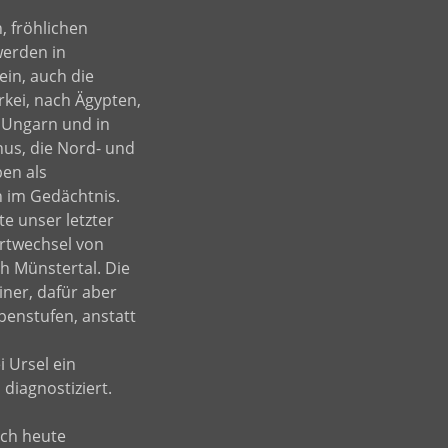
, fröhlichen
erden in
ein, auch die
rkei, nach Ägypten,
h Ungarn und in
us, die Nord- und
ben als
 im Gedächtnis.
te unser letzter
twechsel von
 Münstertal. Die
ner, dafür aber
penstufen, anstatt
 Ursel ein
diagnostiziert.
och heute