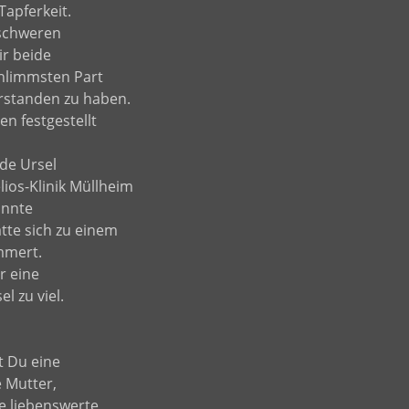
apferkeit.
schweren
r beide
chlimmsten Part
rstanden zu haben.
n festgestellt
de Ursel
lios-Klinik Müllheim
annte
te sich zu einem
mmert.
r eine
l zu viel.
t Du eine
e Mutter,
e liebenswerte