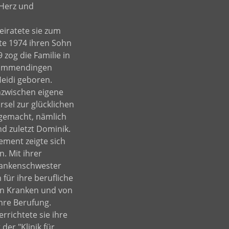
 Herz und
eiratete sie zum
te 1974 ihren Sohn
 zog die Familie in
 Emmendingen
eidi geboren.
nzwischen eigene
sel zur glücklichen
gemacht, nämlich
nd zuletzt Dominik.
ement zeigte sich
. Mit ihrer
rankenschwester
n für ihre berufliche
von Kranken und von
hre Berufung.
rrichtete sie ihre
der "Klinik für