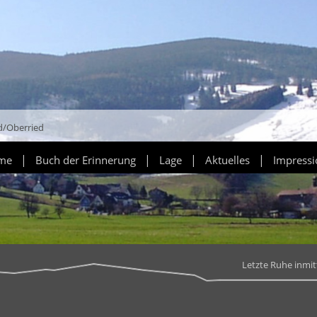
d/Oberried
|
|
|
|
ume
Buch der Erinnerung
Lage
Aktuelles
Impress
Letzte Ruhe inmi