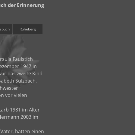
ch der Erinnerung
zbuch
Ruheberg
sula Faulstich
ezember 1947 in
war das zweite Kind
abeth Sulzbach.
chwester
n vor vielen
tarb 1981 im Alter
 Hermann 2003 im
Vater, hatten einen