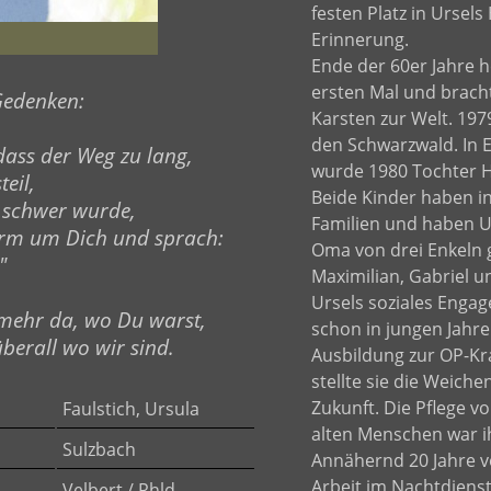
festen Platz in Ursels
Erinnerung.
Ende der 60er Jahre h
ersten Mal und brach
edenken:
Karsten zur Welt. 1979
den Schwarzwald. In
 dass der Weg zu lang,
wurde 1980 Tochter H
teil,
Beide Kinder haben i
 schwer wurde,
Familien und haben Ur
Arm um Dich und sprach:
Oma von drei Enkeln 
"
Maximilian, Gabriel u
Ursels soziales Engag
 mehr da, wo Du warst,
schon in jungen Jahren
überall wo wir sind.
Ausbildung zur OP-K
stellte sie die Weiche
Zukunft. Die Pflege 
Faulstich, Ursula
alten Menschen war i
Sulzbach
Annähernd 20 Jahre ve
Arbeit im Nachtdienst 
Velbert / Rhld