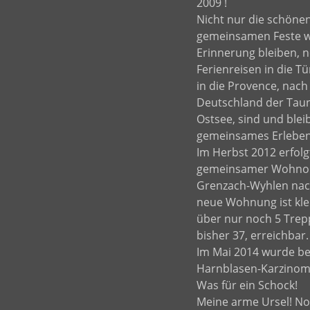
2009 !
Nicht nur die schönen
gemeinsamen Feste w
Erinnerung bleiben, n
Ferienreisen in die Tü
in die Provence, nac
Deutschland der Taun
Ostsee, sind und blei
gemeinsames Erleben
Im Herbst 2012 erfolg
gemeinsamer Wohnor
Grenzach-Wyhlen nach
neue Wohnung ist klei
über nur noch 5 Trep
bisher 37, erreichbar.
Im Mai 2014 wurde bei
Harnblasen-Karzinom 
Was für ein Schock!
Meine arme Ursel! N