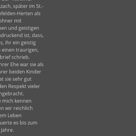
zach, später im St.-
nfelden-Herten als
wohner mit
hen und geistigen
druckend ist, dass,
s, ihr ein geistig
einen traurigen,
rief schrieb.
rer Ehe war sie als
ihrer beiden Kinder
t sie sehr gut
en Respekt vieler
ngebracht.
ie mich kennen
n wir reichlich
rem Leben
erte es bis zum
Jahre.