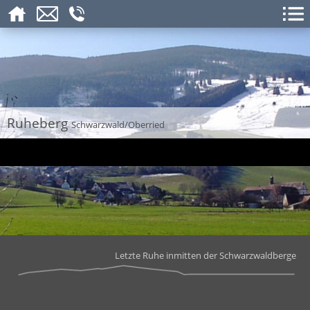
Ruheberg
Schwarzwald/Oberried
Letzte Ruhe inmitten der Schwarzwaldberge