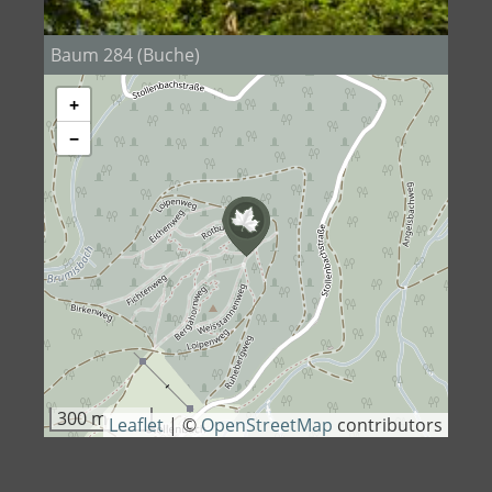
Baum 284 (Buche)
+
−
300 m
Leaflet
|
©
OpenStreetMap
contributors