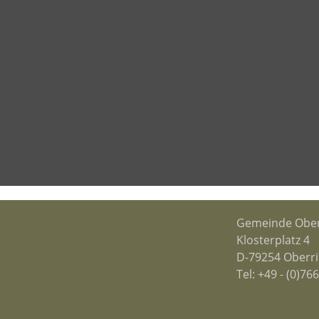
Gemeinde Ober
Klosterplatz 4
D-79254 Oberr
Tel:
+49 - (0)76