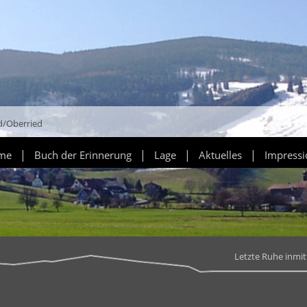
d/Oberried
|
|
|
|
ume
Buch der Erinnerung
Lage
Aktuelles
Impress
Letzte Ruhe inmi