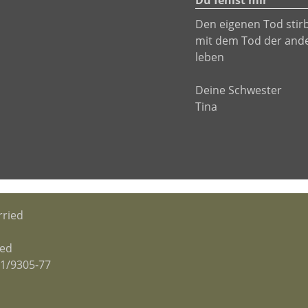
Du fehlst mir
Den eigenen Tod stir
mit dem Tod der an
leben
Deine Schwester
Tina
ried
ied
61/9305-77