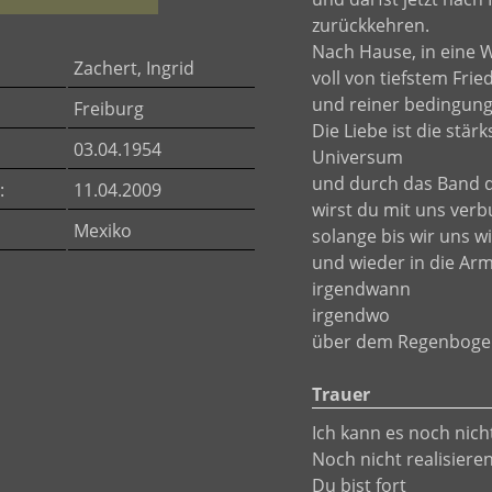
zurückkehren.
Nach Hause, in eine W
Zachert, Ingrid
voll von tiefstem Fri
und reiner bedingung
Freiburg
Die Liebe ist die stärk
03.04.1954
Universum
und durch das Band d
:
11.04.2009
wirst du mit uns verb
Mexiko
solange bis wir uns 
und wieder in die Ar
irgendwann
irgendwo
über dem Regenboge
Trauer
Ich kann es noch nic
Noch nicht realisiere
Du bist fort