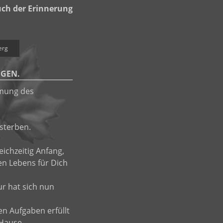
ch der Erinnerung
erg
GEN.
mmung des
sterben.
ichzeitig Anfang,
en Lebens für Dich
ur hat sich nun
en Aufgaben erfüllt
 Hause