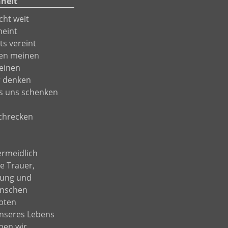
nheit
cht weit
heint
ts vereint
 den meinen
reinen
r denken
s uns schenken
Schrecken
ermeidlich
ie Trauer,
rung und
enschen
ebten
 unseres Lebens
ben wir