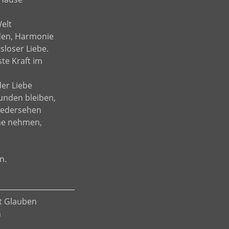
elt
eden, Harmonie
sloser Liebe.
ste Kraft im
er Liebe
unden bleiben,
wiedersehen
me nehmen,
n.
ht Glauben
n