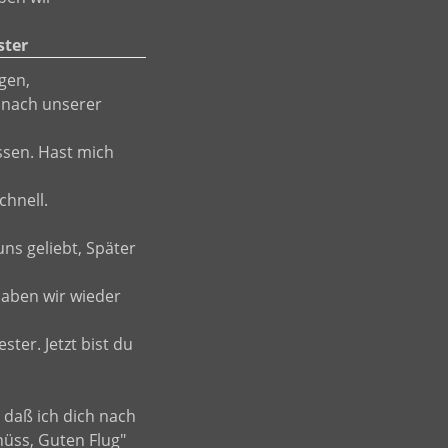
ster
gen,
 nach unserer
ssen. Hast mich
chnell.
uns geliebt, Später
haben wir wieder
.
ter. Jetzt bist du
, daß ich dich nach
hüss, Guten Flug"