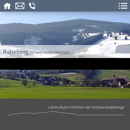
Ruheberg
Schwarzwald/Oberried
Letzte Ruhe inmitten der Schwarzwaldberge