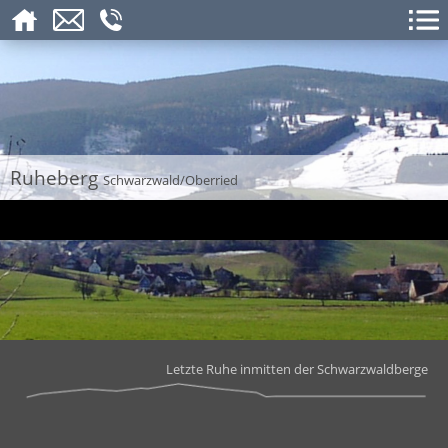
Ruheberg
Schwarzwald/Oberried
Letzte Ruhe inmitten der Schwarzwaldberge