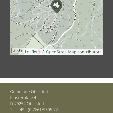
300 m
Leaflet
|
©
OpenStreetMap
contributors
Gemeinde Oberried
Klosterplatz 4
D-79254 Oberried
Tel:
+49 - (0)7661/9305-77