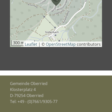
300 m
Leaflet
|
©
OpenStreetMap
contributors
Gemeinde Oberried
Klosterplatz 4
D-79254 Oberried
Tel:
+49 - (0)7661/9305-77