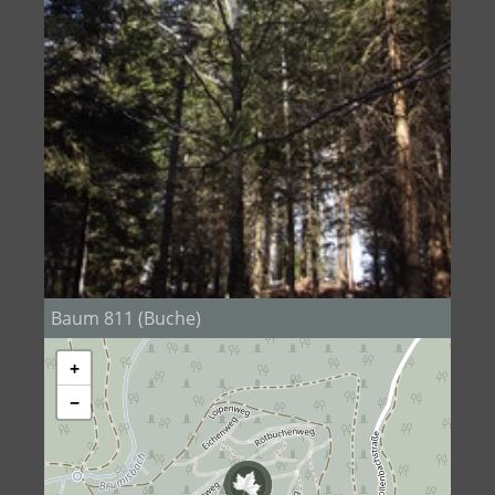
Baum 811 (Buche)
+
−