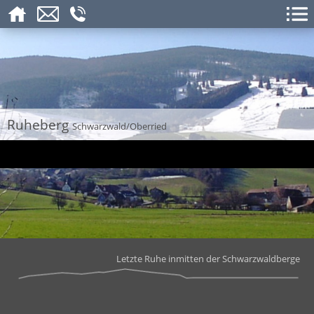
Ruheberg
Schwarzwald/Oberried
Letzte Ruhe inmitten der Schwarzwaldberge