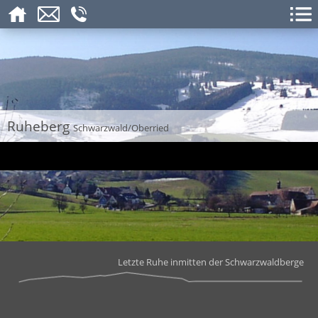
Ruheberg
Schwarzwald/Oberried
Letzte Ruhe inmitten der Schwarzwaldberge